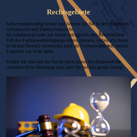
Rechtsgebiete
Schwerpunktmäßig berate und betreue ich Sie in den Bereichen
Arbeitsrecht und Datenschutzrecht.
Im Arbeitsrecht habe ich bereits erfolgreich den theoretischen
Teil des Fachanwaltslehrgangs abgeschlossen, sodass ich Ihnen
in diesem Bereich demnächst auch als Fachanwältin mit meiner
Expertise zur Seite stehe.
Sollten Sie also auf der Suche nach einem Rechtsanwalt für
Arbeitsrecht in Homburg sein, sind Sie bei mir genau richtig!