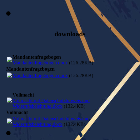
downloads
Mandantenfragebogen
Mandantenfragebogen.docx
(126.28KB)
Mandantenfragebogen
Mandantenfragebogen.docx
(126.28KB)
Vollmacht
Vollmacht mit Datenschutzhinweis und
Widerrufsbelehrung.docx
(132.4KB)
Vollmacht
Vollmacht mit Datenschutzhinweis und
Widerrufsbelehrung.docx
(132.4KB)