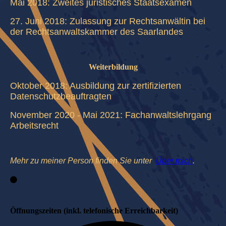
Mai 2018: Zweites juristisches Staatsexamen
27. Juni 2018: Zulassung zur Rechtsanwältin bei
der Rechtsanwaltskammer des Saarlandes
Weiterbildung
Oktober 2018: Ausbildung zur zertifizierten
Datenschutzbeauftragten
November 2020 - Mai 2021: Fachanwaltslehrgang
Arbeitsrecht
Mehr zu meiner Person finden Sie unter
Über mich
.
Öffnungszeiten (inkl. telefonische Erreichbarkeit)