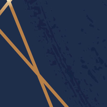
teaser_logo_mitglied
sav_logo_standard_500-
px87x5zmjrh4b43q39wlh8fqog8nngtm3cbymqvuv4