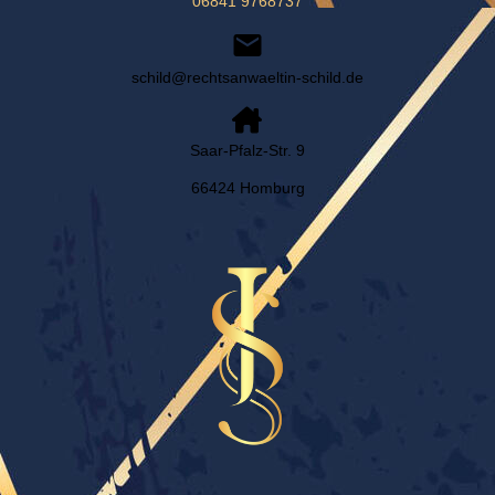
06841 9768737
schild@rechtsanwaeltin-schild.de
Saar-Pfalz-Str. 9
66424 Homburg