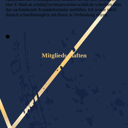
eine E-Mail an schild@rechtsanwaeltin-schild.de schreiben oder
das nachstehende Kontaktformular ausfüllen. Ich werde mich
danach schnellstmöglich mit Ihnen in Verbindung setzen.
Mitgliedschaften